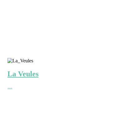
La Veules
…